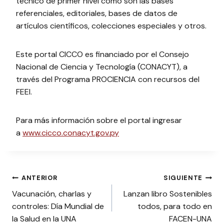
técnico de primer nivel como son las bases
referenciales, editoriales, bases de datos de
artículos científicos, colecciones especiales y otros.
Este portal CICCO es financiado por el Consejo
Nacional de Ciencia y Tecnología (CONACYT), a
través del Programa PROCIENCIA con recursos del
FEEI.
Para más información sobre el portal ingresar
a
www.cicco.conacyt.gov.py
Navegación
ANTERIOR
SIGUIENTE
Vacunación, charlas y
Lanzan libro Sostenibles
de
controles: Día Mundial de
todos, para todo en
entradas
la Salud en la UNA
FACEN-UNA