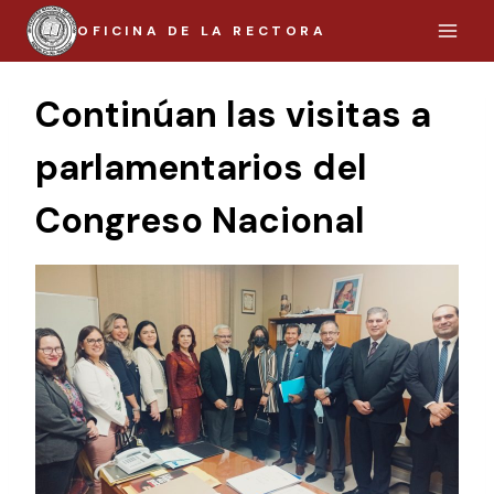
Saltar
OFICINA DE LA RECTORA
al
contenido
Continúan las visitas a
parlamentarios del
Congreso Nacional