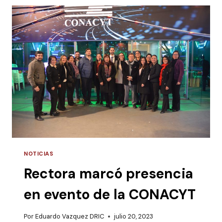
DE
INICIACIÓN
CIENTÍFICA
MÁS
IMPORTANTE
DEL
PAÍS
TUVO
SU
APERTURA
OFICIAL
NOTICIAS
Rectora marcó presencia
en evento de la CONACYT
Por
Eduardo Vazquez DRIC
julio 20, 2023