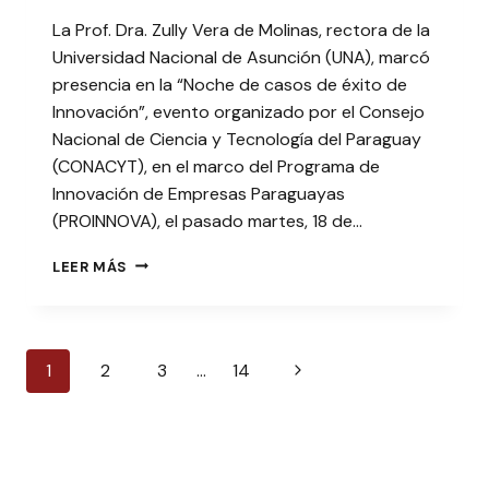
La Prof. Dra. Zully Vera de Molinas, rectora de la
Universidad Nacional de Asunción (UNA), marcó
presencia en la “Noche de casos de éxito de
Innovación”, evento organizado por el Consejo
Nacional de Ciencia y Tecnología del Paraguay
(CONACYT), en el marco del Programa de
Innovación de Empresas Paraguayas
(PROINNOVA), el pasado martes, 18 de…
RECTORA
LEER MÁS
MARCÓ
PRESENCIA
EN
EVENTO
Navegación
Siguiente
1
2
3
…
14
DE
LA
de
página
CONACYT
página