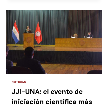
RECIBE
PREMIOS
DEL
CONACYT
POR
SU
IMPACTO
EN
LA
CIENCIA
NOTICIAS
JJI-UNA: el evento de
iniciación científica más