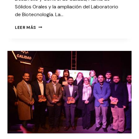
Sólidos Orales y la ampliación del Laboratorio
de Biotecnología. La…
COMITIVA
LEER MÁS
DE
LA
UNA
ASISTIÓ
A
INAUGURACIÓN
DE
NUEVAS
INSTALACIONES
DE
LASCA