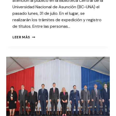
atención al público en la Biblioteca Central de la
Universidad Nacional de Asunción (BC-UNA) el
pasado lunes, 31 de julio. En el lugar, se
realizarán los trámites de expedición y registro
de títulos. Entre las personas…
HABILITAN
LEER MÁS
NUEVO
ESPACIO
PARA
ATENCIÓN
AL
PÚBLICO
EN
LA
BIBLIOTECA
CENTRAL
DE
LA
UNA