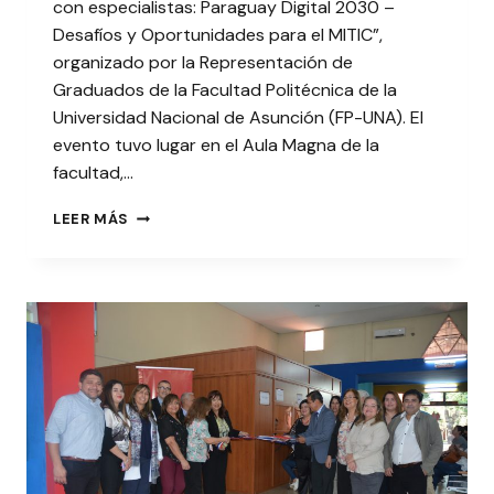
con especialistas: Paraguay Digital 2030 –
Desafíos y Oportunidades para el MITIC”,
organizado por la Representación de
Graduados de la Facultad Politécnica de la
Universidad Nacional de Asunción (FP-UNA). El
evento tuvo lugar en el Aula Magna de la
facultad,…
REPRESENTACIÓN
LEER MÁS
DE
GRADUADOS
DE
LA
FP-
UNA
ORGANIZÓ
PANEL
SOBRE
PARAGUAY
DIGITAL
2030