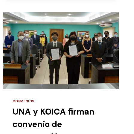
FIRMARON
CONVENIO
DE
COOPERACIÓN
EN
VARIAS
ÁREAS
PARA
AUMENTAR
IMPACTO
EN
LA
REGIÓN
CONVENIOS
UNA y KOICA firman
convenio de