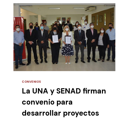
FORTALECER
LA
CALIDAD
DE
LA
EDUCACIÓN
SUPERIOR
CONVENIOS
La UNA y SENAD firman
convenio para
desarrollar proyectos