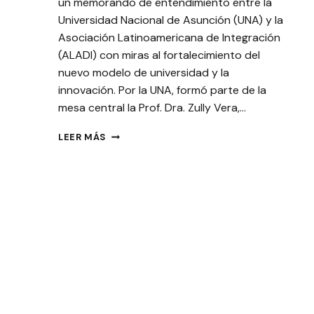
un memorando de entendimiento entre la
Universidad Nacional de Asunción (UNA) y la
Asociación Latinoamericana de Integración
(ALADI) con miras al fortalecimiento del
nuevo modelo de universidad y la
innovación. Por la UNA, formó parte de la
mesa central la Prof. Dra. Zully Vera,…
ACUERDO
LEER MÁS
ENTRE
UNA
Y
ALADI
BUSCA
FORTALECER
COOPERACIÓN