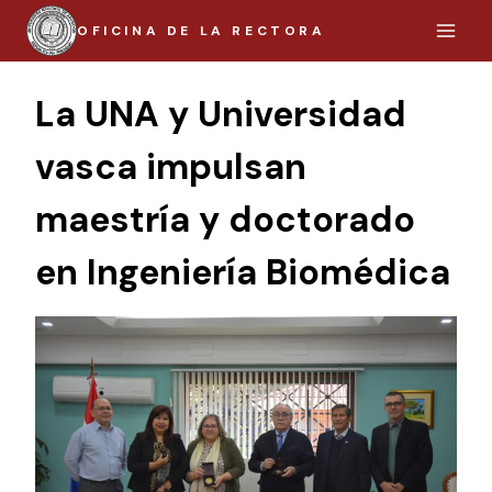
Saltar
OFICINA DE LA RECTORA
al
contenido
La UNA y Universidad
vasca impulsan
maestría y doctorado
en Ingeniería Biomédica